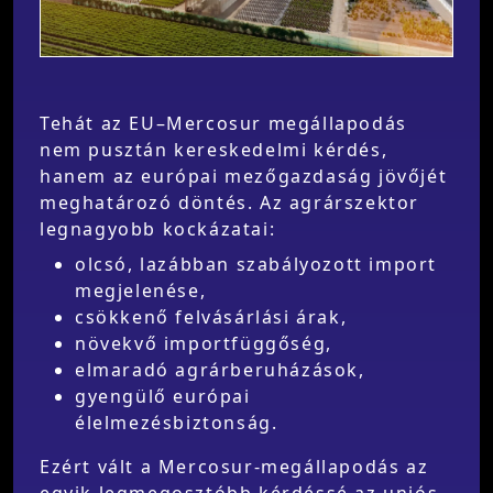
Tehát az EU–Mercosur megállapodás
nem pusztán kereskedelmi kérdés,
hanem az európai mezőgazdaság jövőjét
meghatározó döntés. Az agrárszektor
legnagyobb kockázatai:
olcsó, lazábban szabályozott import
megjelenése,
csökkenő felvásárlási árak,
növekvő importfüggőség,
elmaradó agrárberuházások,
gyengülő európai
élelmezésbiztonság.
Ezért vált a Mercosur-megállapodás az
egyik legmegosztóbb kérdéssé az uniós