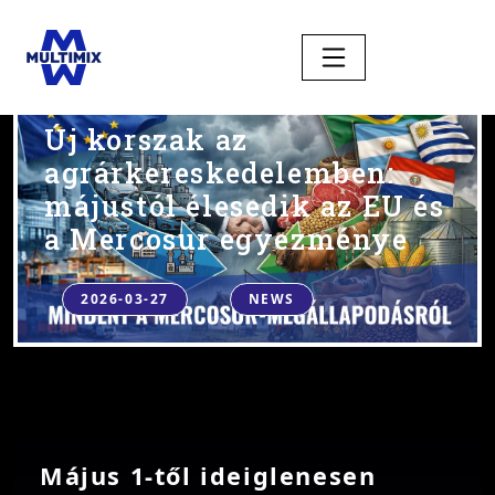
Új korszak az
agrárkereskedelemben:
májustól élesedik az EU és
a Mercosur egyezménye
2026-03-27
NEWS
Május 1-től ideiglenesen