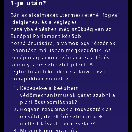
1-je után?
Bár az alkalmazás „természeténél fogva”
ideiglenes, és a végleges
hatálybalépéshez még szükség van az
Európai Parlament későbbi
hozzájárulására, a vámok egy részének
lebontása májusban megkezdődik. Az
európai agrárium számára ez a lépés
komoly stressztesztet jelent. A
legfontosabb kérdések a következő
hónapokban dőlnek el:
Képesek-e a beépített
védőmechanizmusok gátat szabni a
piaci összeomlásnak?
Hogyan reagálnak a fogyasztók az
olcsóbb, de eltérő sztenderdek
mellett készült termékekre?
Milyen kompenzációs