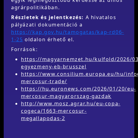
agrárpolitikában.
Részletek és jelentkezés:
A hivatalos
pályázati dokumentáció a
https://kap.gov.hu/tamogatas/kap-rd06-
1-25
oldalon érhető el.
Források:
https://magyarnemzet.hu/kulfold/2026/0
egyezmeny-eb-brusszel
https://www.consilium.europa.eu/hu/info
mercosur-trade/
https://hu.euronews.com/2026/01/20/eu-
mercosur-magyarorszag-gazdak
http://www.mosz.agrar.hu/eu-copa-
cogeca/1663-mercosur-
megallapodas-2