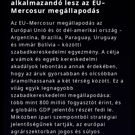
alkalmazandó lesz az EU–
Mercosur megállapodás
Az EU–Mercosur megállapodás az
Európai Unió és öt dél-amerikai ország –
Argentína, Brazília, Paraguay, Uruguay
és immár Bolívia – közötti
szabadkereskedelmi egyezmény. A célja
a vámok és egyéb kereskedelmi
akadályok lebontása annak érdekében,
hogy az áruk gyorsabban és olcsóbban
áramolhassanak a két térség között. Ez a
világ egyik legnagyobb
szabadkereskedelmi megállapodása:
több mint 800 millió fogyasztót érint, és
a globális GDP jelentős részét fedi le.
Miközben ipari szempontból stratégiai
jelentőségűnek tartják, az európai
agrárszektorban jogos és súlyos